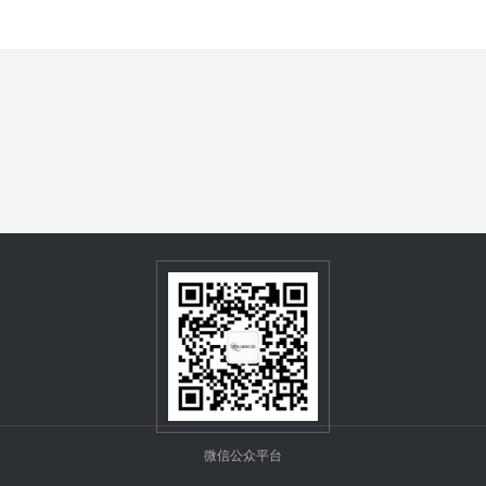
mandated the GEM standard on nearly 100% of the production
equipment.
微信公众平台