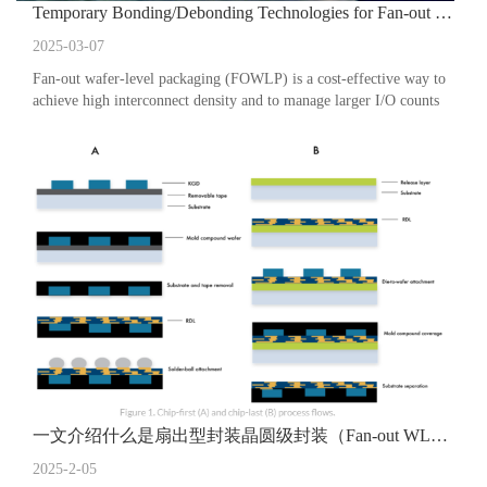
Temporary Bonding/Debonding Technologies for Fan-out Packaging
2025-03-07
Fan-out wafer-level packaging (FOWLP) is a cost-effective way to
achieve high interconnect density and to manage larger I/O counts
within an affordable package.
一文介绍什么是扇出型封装晶圆级封装（Fan-out WLP）工艺技术
2025-2-05